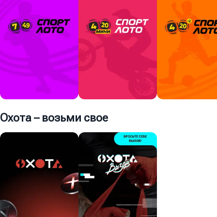
02:39
17:09
Играть
150 ₽
Играть
10 ₽
Играть
20 ₽
Охота – возьми свое
Суперприз
Суперприз
Суперприз
51 902 877 ₽
20 000 000 ₽
175 544 113 ₽
51:39
21:39
09:09
Купить
40 ₽
Играть
80 ₽
Играть
300 ₽