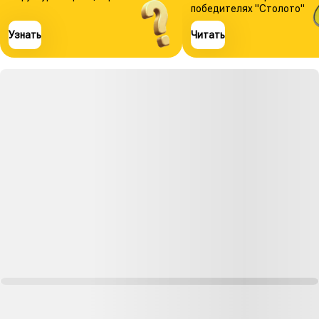
победителях "Столото"
Узнать
Читать