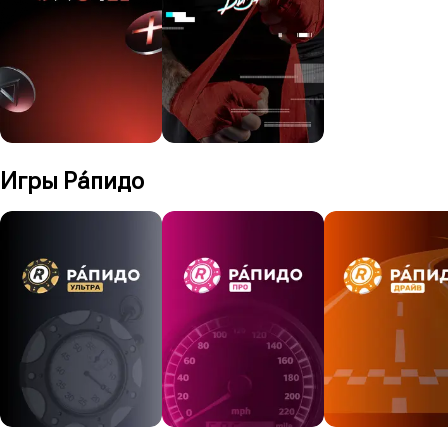
Игры Рáпидо
Главный трофей
Трофей
123 246 373 ₽
100 000 ₽
52:49
Играть
250 ₽
Играть
20 ₽