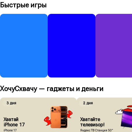
Быстрые игры
Суперприз
Суперприз
Суперприз
13 744 685 ₽
5 000 000 ₽
1 000 000 ₽
00:49
08:19
Играть
450 ₽
Играть
250 ₽
Играть
80 ₽
ХочуСхвачу — гаджеты и деньги
Суперприз
Суперприз
Суперприз
5 000 000 ₽
20 000 000 ₽
10 000 000 ₽
3 дня
2 дня
00:19
01:22:49
Играть
150 ₽
Играть
100 ₽
Играть
90 ₽
Хватай 
Хватайте 
iPhone 17
телевизор!
iPhone 17
Яндекс ТВ Станция 50"