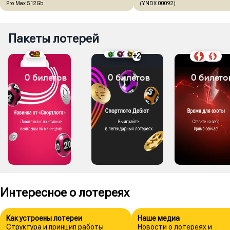
Pro Max 512Gb
(YNDX 00092)
Пакеты лотерей
+
2
0 билетов
0 билетов
0 билето
Интересное о лотереях
Как устроены лотереи
Наше медиа
Структура и принцип работы
Новости о лотереях и