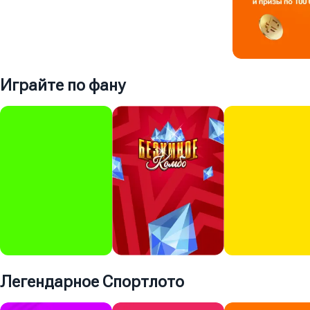
7 дней
Играйте по фану
20:02:49
Играть
200 ₽
Суперприз
700 000 000 ₽
Играть
150 ₽
Легендарное Спортлото
Суперприз
Суперприз
Суперприз
5 000 000 ₽
801 917 ₽
100 000 ₽