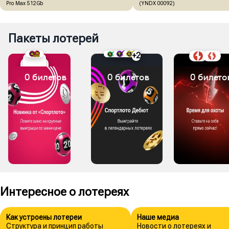
Pro Max 512Gb
(YNDX 00092)
Пакеты лотерей
+
2
0 билетов
0 билетов
0 билето
Интересное о лотереях
Как устроены лотереи
Наше медиа
Структура и принцип работы
Новости о лотереях и