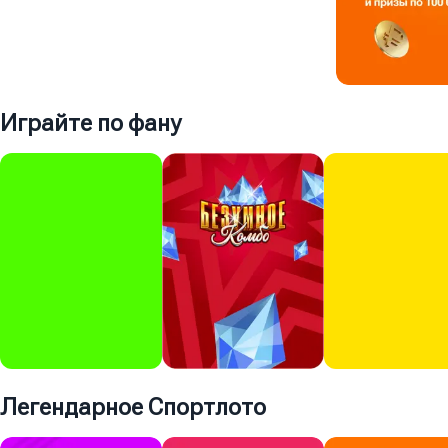
8 дней
Играйте по фану
1 день
Играть
200 ₽
Суперприз
700 000 000 ₽
Играть
150 ₽
Легендарное Спортлото
Суперприз
Суперприз
Суперприз
5 000 000 ₽
771 572 ₽
130 190 ₽