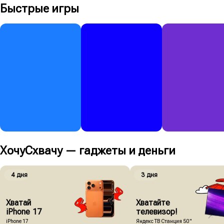
Быстрые игры
Суперприз
Суперприз
Суперприз
13 725 455 ₽
5 000 000 ₽
1 000 000 ₽
00:15
Играть
450 ₽
Играть
250 ₽
Играть
80 ₽
ХочуСхвачу — гаджеты и деньги
Суперприз
Суперприз
Суперприз
5 000 000 ₽
20 000 000 ₽
10 000 000 ₽
4 дня
3 дня
05:45
22:15
Играть
150 ₽
Играть
100 ₽
Играть
90 ₽
Хватай 
Хватайте 
iPhone 17
телевизор!
iPhone 17
Яндекс ТВ Станция 50"