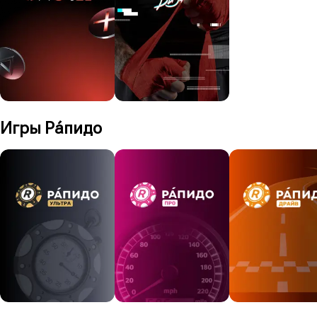
Игры Рáпидо
Главный трофей
Трофей
122 957 898 ₽
130 190 ₽
14:45
02:15
Играть
250 ₽
Играть
20 ₽