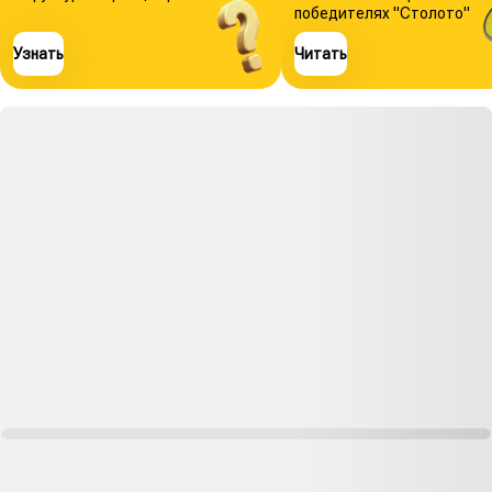
победителях "Столото"
Узнать
Читать