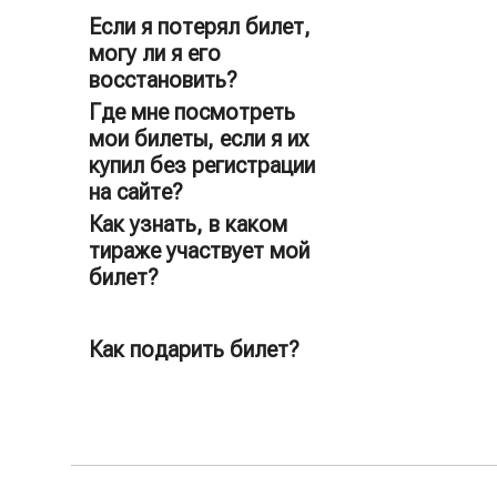
Адреса
Если я потерял билет,
точек продаж и выплат
могу ли я его
восстановить?
Пример купона, с помощью
которого приобретается
Где мне посмотреть
Как
электронный лотерейный билет
мои билеты, если я их
купить билет на сайте
купил без регистрации
stoloto.ru
на сайте?
Как узнать, в каком
тираже участвует мой
билет?
www.stoloto.ru
Как подарить билет?
Билет в подарок
Как купить билет
Важно!
Регистрация
555-00-55