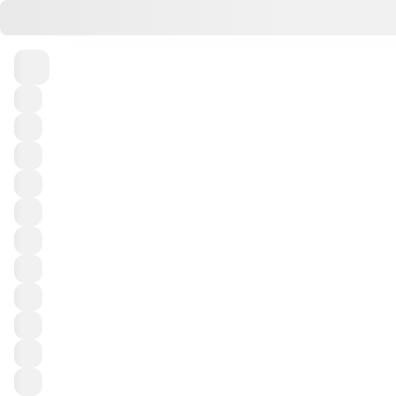
Пн
Вт
Ср
Чт
Пт
3
4
5
6
7
Выигрывайте призы в тираже 
Тур
Порядок выпадения чисел
Выигравших билетов