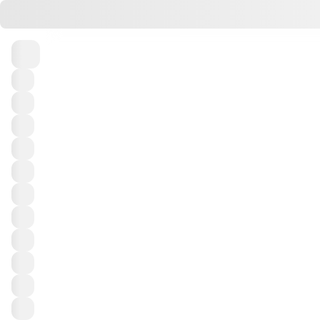
Пн
Вт
Ср
Чт
Пт
3
4
5
6
7
Выигрывайте призы в тираже 
Тур
Порядок выпадения чисел
Выигравших билетов