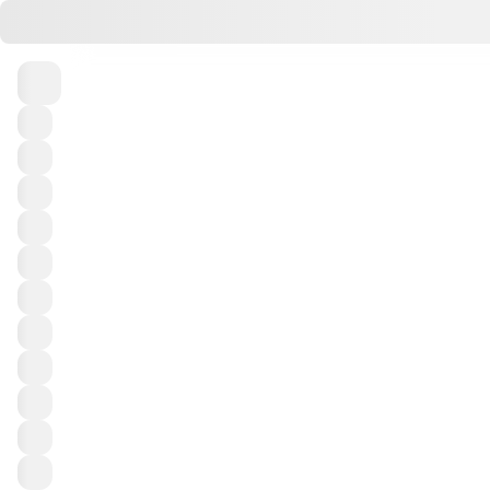
Пн
Вт
Ср
Чт
Пт
3
4
5
6
7
Выигрывайте призы в тираже 
Тур
Порядок выпадения чисел
Выигравших билетов