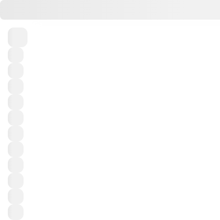
Пн
Вт
Ср
Чт
Пт
3
4
5
6
7
Выигрывайте призы в тираже 
Тур
Порядок выпадения чисел
Выигравших билетов