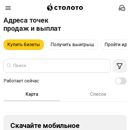
Адреса точек
продаж и выплат
Купить билеты
Получить выигрыш
Пройти ид
Поиск
Работает сейчас
Карта
Список
Cкачайте мобильное