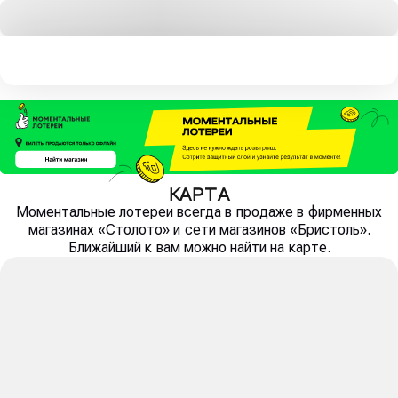
КАРТА
Моментальные лотереи всегда в продаже в фирменных
магазинах «Столото» и сети магазинов «Бристоль».
Ближайший к вам можно найти на карте.