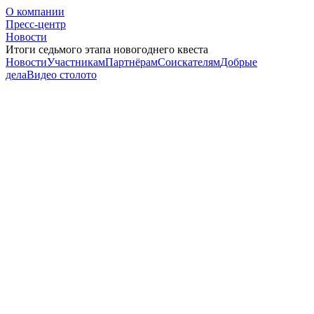
О компании
Пресс-центр
Новости
Итоги седьмого этапа новогоднего квеста
Новости
Участникам
Партнёрам
Соискателям
Добрые
дела
Видео столото