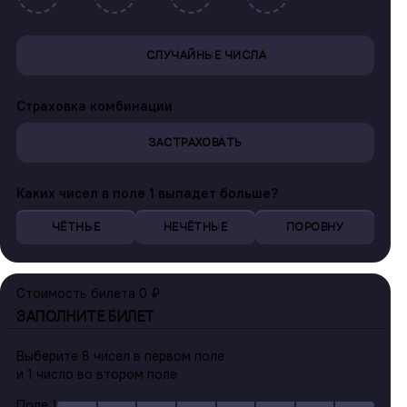
СЛУЧАЙНЫЕ ЧИСЛА
Страховка комбинации
ЗАСТРАХОВАТЬ
Каких чисел в поле 1 выпадет больше?
ЧЁТНЫЕ
НЕЧЁТНЫЕ
ПОРОВНУ
Стоимость билета
0 ₽
ЗАПОЛНИТЕ БИЛЕТ
Выберите
8 чисел
в первом поле
и
1 число
во втором поле
Поле 1