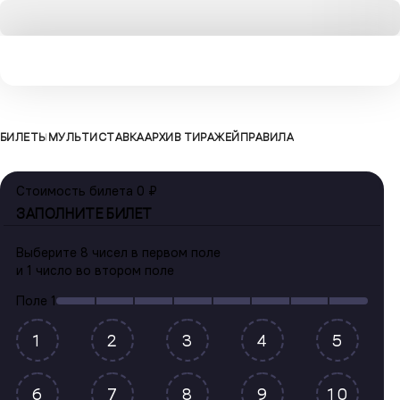
БИЛЕТЫ
МУЛЬТИСТАВКА
АРХИВ ТИРАЖЕЙ
ПРАВИЛА
Стоимость билета
0 ₽
ЗАПОЛНИТЕ БИЛЕТ
Выберите
8 чисел
в первом поле
и
1 число
во втором поле
Поле 1
1
2
3
4
5
6
7
8
9
10