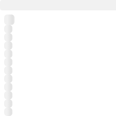
Пн
Вт
Ср
Чт
Пт
Сб
4
5
6
7
8
9
Джекпот
800 000 000 ₽
Больше билетов — больше шансов
на выигрыш!