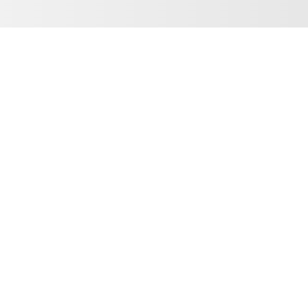
Вс
Пн
Вт
Ср
Чт
Пт
Сб
Вс
10
11
12
13
14
15
16
17
Свои числа