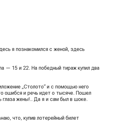
десь я познакомился с женой, здесь
а — 15 и 22. На победный тираж купил два
иложение „Столото“ и с помощью него
то ошибся и речь идет о тысяче. Пошел
глаза жены!.. Да я и сам был в шоке.
знаю, что, купив лотерейный билет