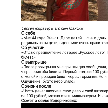
Сергей (справа) и его сын Максим
О себе
«Мне 44 года. Женат. Двое детей —сын и дочь. 
родились наши дети, здесь мне очень нравится»
Об участии
«Отдаю предпочтение лотерее „Русское лото“. 
билета».
О выигрыше
«После розыгрыша мне пришли два сообщения, ч
я проверил оба билета. Первый выиграл 100 руб
с женой и проверил билет через терминал. Но и
Ощущение, будто небо упало»
О жизни после
«Часть денег вложил в свое дело и свой автопа
за 100 рублей, можно стать миллионером. И каж
Сюжет о семье Ведерниковых: