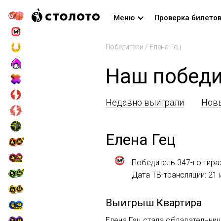
Меню
Проверка билето
Победители
/
Елена Гец
Наш победи
Недавно выиграли
Новы
Елена Гец
Победитель 347-го тир
Дата ТВ-трансляции: 21
Выигрыш
Квартира
Елена Гец стала обладательниц