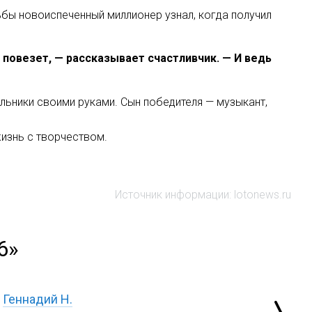
ьбы новоиспеченный миллионер узнал, когда получил
е повезет, — рассказывает счастливчик. — И ведь
ьники своими руками. Сын победителя — музыкант,
изнь с творчеством.
Источник информации: lotonews.ru
6»
Геннадий Н.