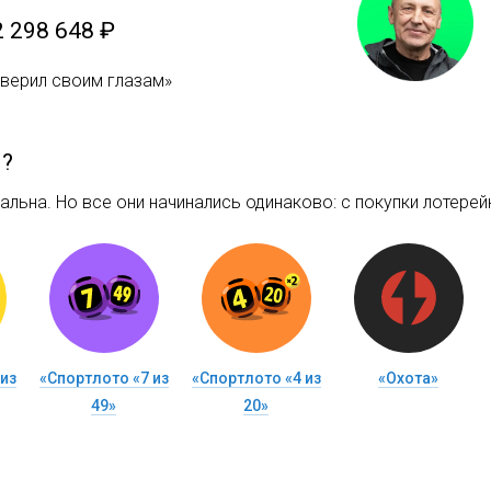
2 298 648 ₽
оверил своим глазам»
м?
льна. Но все они начинались одинаково: c покупки лотерейн
из
«Спортлото «7 из
«Спортлото «4 из
«Охота»
49»
20»