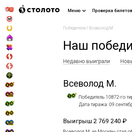
Меню
Проверка билето
Победители
/
Всеволод М.
Наш победи
Недавно выиграли
Новы
Всеволод М.
Победитель 10872-го ти
Дата тиража: 09 сентяб
Выигрыш
2 769 240 ₽
Всеволод М. из Москвы стал об