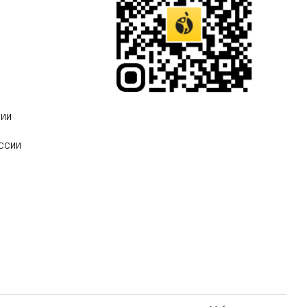
ии
ссии