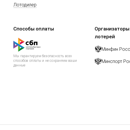
Лотодилер
Способы оплаты
Организаторы
лотерей
Минфин Росс
Мы гарантируем безопасность всех
способов оплаты и не сохраняем ваши
Минспорт Ро
данные