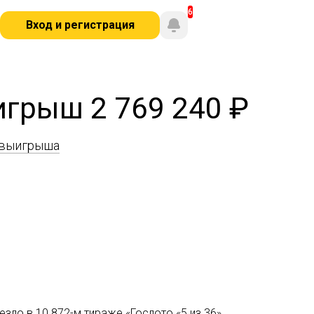
Вход и регистрация
игрыш 2 769 240 ₽
 выигрыша
зло в 10 872-м тираже «Гослото «5 из 36».