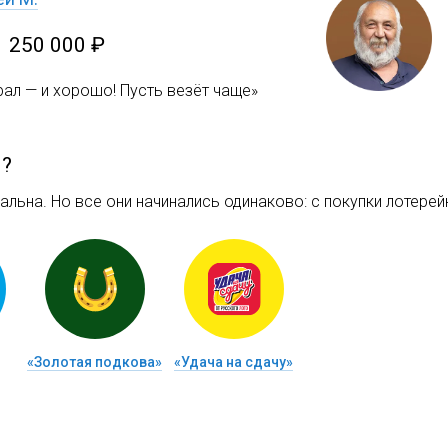
1 250 000 ₽
рал — и хорошо! Пусть везёт чаще»
м?
льна. Но все они начинались одинаково: c покупки лотерейн
«Золотая подкова»
«Удача на сдачу»