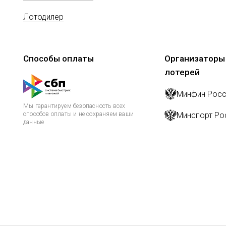
Лотодилер
Способы оплаты
Организаторы
лотерей
Минфин Росс
Мы гарантируем безопасность всех
способов оплаты и не сохраняем ваши
Минспорт Ро
данные