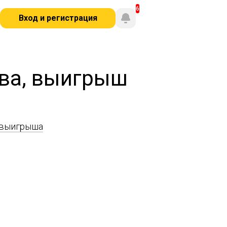
Вход и регистрация
ова, выигрыш
 выигрыша