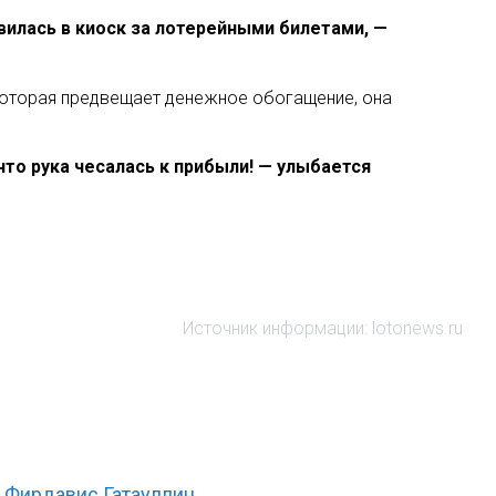
вилась в киоск за лотерейными билетами, —
 которая предвещает денежное обогащение, она
что рука чесалась к прибыли! — улыбается
Источник информации: lotonews.ru
Фирдавис Гатауллин