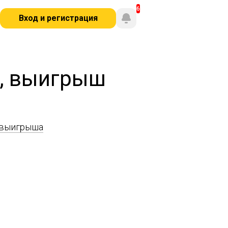
Вход и регистрация
а, выигрыш
 выигрыша