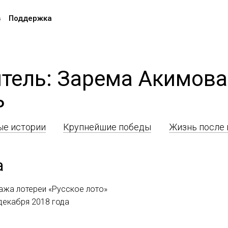
в
Поддержка
тель: Зарема Акимов
ь
е истории
Крупнейшие победы
Жизнь после
а
ажа лотереи «Русское лото»
 декабря 2018 года