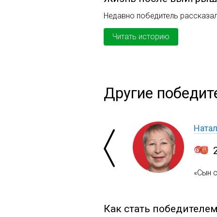
Недавно победитель рассказал
Читать историю
Другие победит
Ната
«Сын с
Как стать победителе