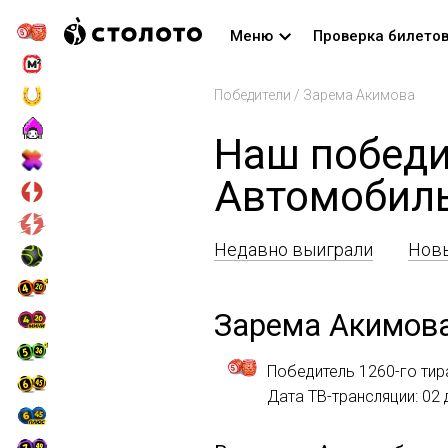
Меню
Проверка билето
Победители
/
Зарема Акимова
Наш победи
Автомобил
Недавно выиграли
Новы
Зарема Акимов
Победитель 1260-го тир
Дата ТВ-трансляции: 02