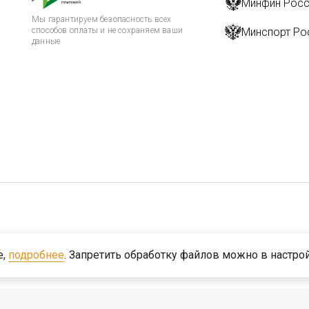
Минфин Росс
Мы гарантируем безопасность всех
способов оплаты и не сохраняем ваши
Минспорт Ро
данные
ьного законодательства
e,
подробнее
. Запретить обработку файлов можно в настро
огическая Компания «Центр»