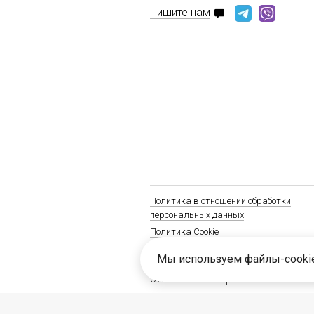
Пишите нам
Политика в отношении обработки
персональных данных
Политика Cookie
Положение о соблюдении антимонопол
Мы используем файлы-cooki
АО «ТК «Центр»
Ответственная игра
© 2026 Акционерное общество «Технол