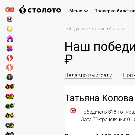
Меню
Проверка билето
Победители
/
Татьяна Колова
Наш победи
₽
Недавно выиграли
Новы
Татьяна Колова
Победитель 318-го тир
Дата ТВ-трансляции: 01 