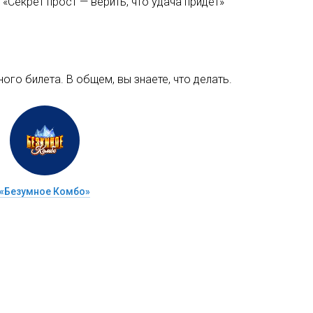
«Секрет прост — верить, что удача придёт»
ого билета. В общем, вы знаете, что делать.
«Безумное Комбо»