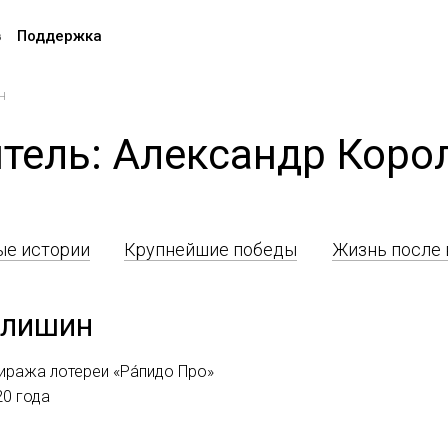
в
Поддержка
н
тель: Александр Кор
е истории
Крупнейшие победы
Жизнь после
олишин
иража лотереи «Ра́пидо Про»
20 года