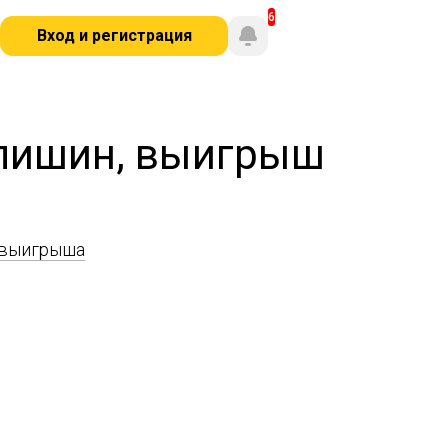
Вход и регистрация
олишин, выигрыш
 выигрыша