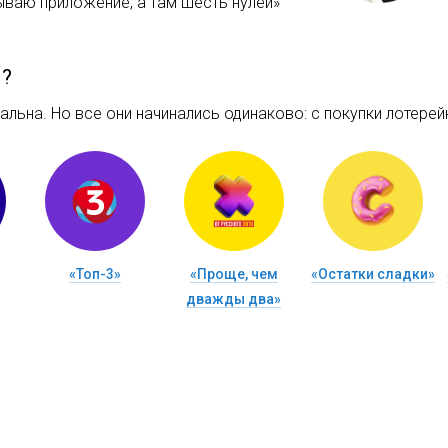
ываю приложение, а там шесть нулей»
м?
льна. Но все они начинались одинаково: c покупки лотерейн
«Топ-3»
«Проще, чем
«Остатки сладки»
дважды два»