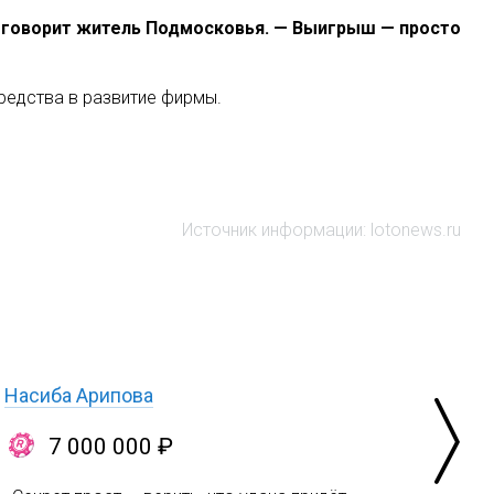
— говорит житель Подмосковья. — Выигрыш — просто
редства в развитие фирмы.
Источник информации: lotonews.ru
Насиба Арипова
7 000 000 ₽