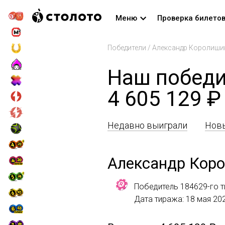
Меню
Проверка билето
Победители
/
Александр Королиши
Наш победи
4 605 129 ₽
Недавно выиграли
Новы
Александр Кор
Победитель 184629-го т
Дата тиража: 18 мая 20