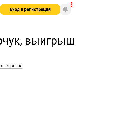
Вход и регистрация
рчук, выигрыш
 выигрыша