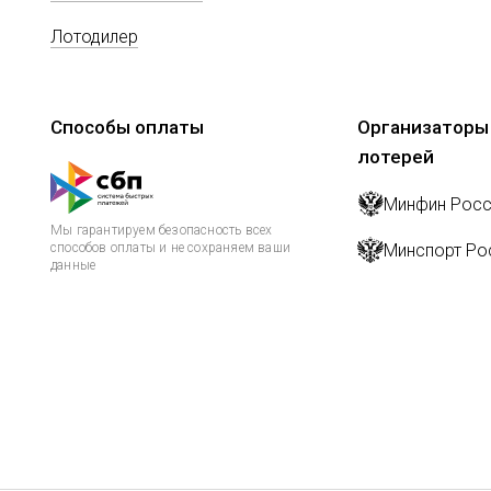
Лотодилер
Способы оплаты
Организаторы
лотерей
Минфин Росс
Мы гарантируем безопасность всех
способов оплаты и не сохраняем ваши
Минспорт Ро
данные