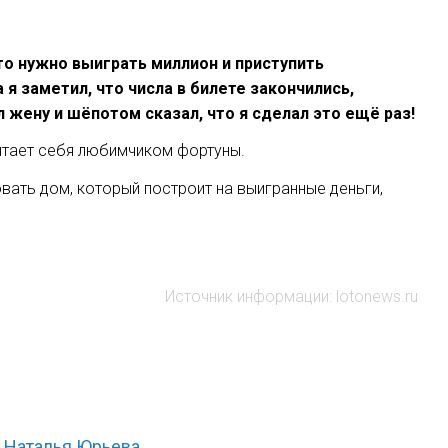
то нужно выиграть миллион и приступить
я заметил, что числа в билете закончились,
л жену и шёпотом сказал, что я сделал это ещё раз!
итает себя любимчиком фортуны.
ать дом, который построит на выигранные деньги,
Источник информации: lotonews.ru
Наталья Юрьева