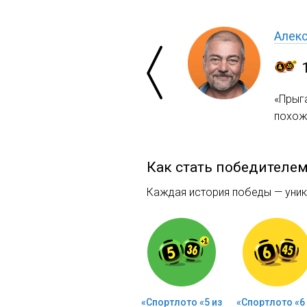
Алек
«Прыг
похож
Как стать победителе
Каждая история победы — уника
«Спортлото «5 из
«Спортлото «6 