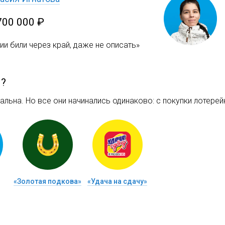
700 000 ₽
и били через край, даже не описать»
м?
льна. Но все они начинались одинаково: c покупки лотерейн
«Золотая подкова»
«Удача на сдачу»