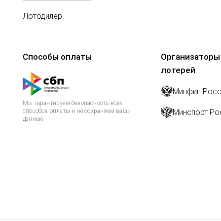
Лотодилер
Способы оплаты
Организаторы
лотерей
Минфин Росс
Мы гарантируем безопасность всех
способов оплаты и не сохраняем ваши
Минспорт Ро
данные