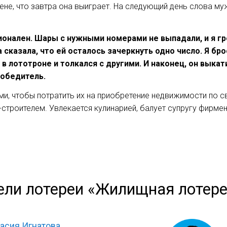
не, что завтра она выиграет. На следующий день слова муж
ионален. Шары с нужными номерами не выпадали, и я г
 сказала, что ей осталось зачеркнуть одно число. Я бро
 в лототроне и толкался с другими. И наконец, он выка
победитель.
ми, чтобы потратить их на приобретение недвижимости по с
строителем. Увлекается кулинарией, балует супругу фирме
ели лотереи «Жилищная лотер
асия Игнатова