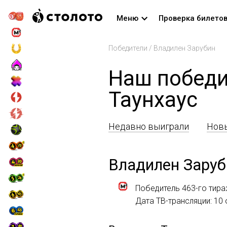
Меню
Проверка билето
Победители
/
Владилен Зарубин
Наш победи
Таунхаус
Недавно выиграли
Новы
Владилен Заруб
Победитель 463-го тир
Дата ТВ-трансляции: 10