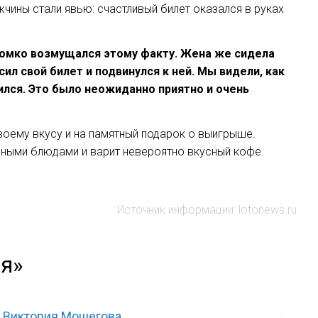
чины стали явью: счастливый билет оказался в руках
ромко возмущался этому факту. Жена же сидела
сил свой билет и подвинулся к ней. Мы видели, как
тился. Это было неожиданно приятно и очень
воему вкусу и на памятный подарок о выигрыше.
нными блюдами и варит невероятно вкусный кофе.
Источник информации: lotonews.ru
ея»
Виктория Мошегова