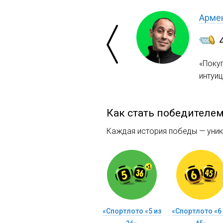
Арме
«Покуп
интуиц
Как стать победителе
Каждая история победы — уника
«Спортлото «5 из
«Спортлото «6 