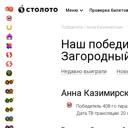
Меню
Проверка билето
Победители
/
Анна Казимирская
Наш победи
Загородны
Недавно выиграли
Новы
Анна Казимирс
Победитель 408-го тир
Дата ТВ-трансляции: 20