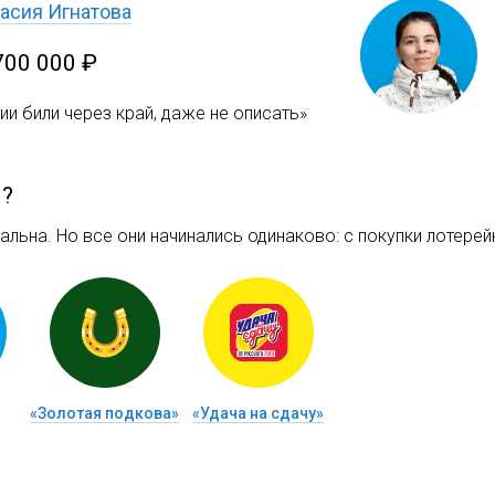
асия Игнатова
700 000 ₽
и били через край, даже не описать»
м?
льна. Но все они начинались одинаково: c покупки лотерейн
«Золотая подкова»
«Удача на сдачу»