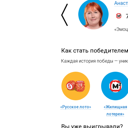
Анаст
«Эмоци
Как стать победителе
Каждая история победы — уника
«Русское лото»
«Жилищная
лотерея»
Вы уже выигрывали?