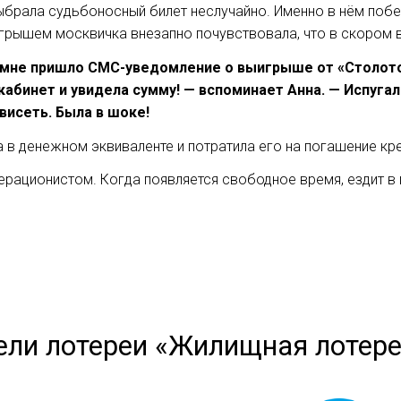
ыбрала судьбоносный билет неслучайно. Именно в нём побе
грышем москвичка внезапно почувствовала, что в скором 
 мне пришло СМС-уведомление о выигрыше от «Столото».
кабинет и увидела сумму! — вспоминает Анна. — Испугал
висеть. Была в шоке!
 в денежном эквиваленте и потратила его на погашение кр
рационистом. Когда появляется свободное время, ездит в г
ели лотереи «Жилищная лотер