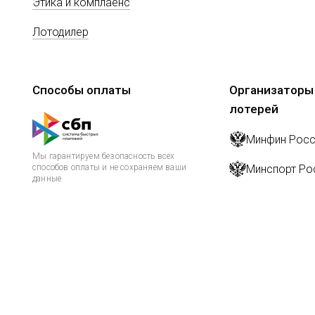
Этика и комплаенс
Лотодилер
Способы оплаты
Организаторы
лотерей
Минфин Росс
Мы гарантируем безопасность всех
способов оплаты и не сохраняем ваши
Минспорт Ро
данные