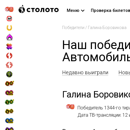
Меню
Проверка билето
Победители
/
Галина Боровикова
Наш победи
Автомобил
Недавно выиграли
Новы
Галина Боровик
Победитель 1344-го тир
Дата ТВ-трансляции: 12