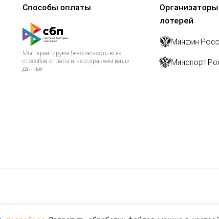
Способы оплаты
Организаторы
лотерей
Минфин Росс
Мы гарантируем безопасность всех
способов оплаты и не сохраняем ваши
Минспорт Ро
данные
ьного законодательства