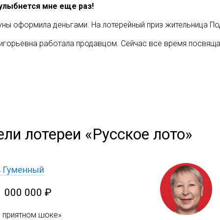
 улыбнется мне еще раз!
ы оформила деньгами. На лотерейный приз жительница Под
игорьевна работала продавцом. Сейчас все время посвящает
ели лотереи «Русское лото»
ь Гуменный
1 000 000 ₽
в приятном шоке»