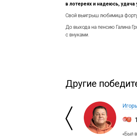
в лотереях и надеюсь, удача
Свой выигрыш любимица фортун
До выхода на пенсию Галина Гр
с внуками.
Другие победит
Игор
«Был 