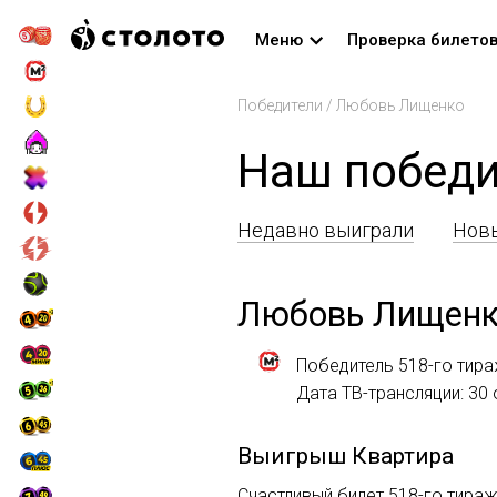
Меню
Проверка билето
Победители
/
Любовь Лищенко
Наш победи
Недавно выиграли
Новы
Любовь Лищен
Победитель 518-го тир
Дата ТВ-трансляции: 30
Выигрыш
Квартира
Счастливый билет 518-го тира