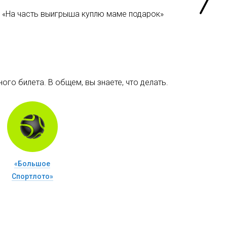
«На часть выигрыша куплю маме подарок»
ого билета. В общем, вы знаете, что делать.
«Большое
Спортлото»