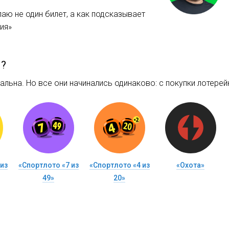
аю не один билет, а как подсказывает
ия»
м?
льна. Но все они начинались одинаково: c покупки лотерейн
из
«Спортлото «7 из
«Спортлото «4 из
«Охота»
49»
20»