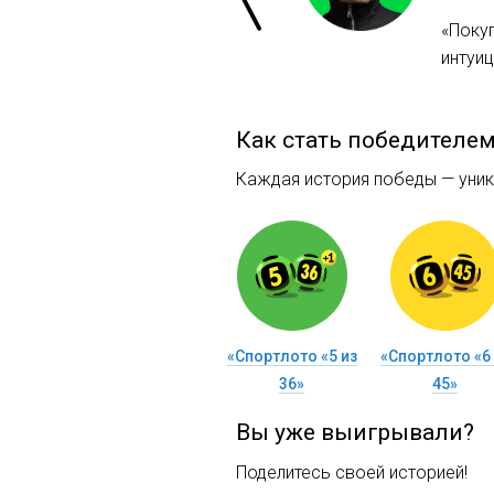
«Покуп
интуиц
Как стать победителе
Каждая история победы — уника
«Спортлото «5 из
«Спортлото «6 
36»
45»
Вы уже выигрывали?
Поделитесь своей историей!