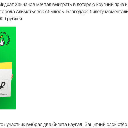
идхат Ханнанов мечтал выиграть в лотерею крупный приз и
 города Альметьевск сбылось. Благодаря билету моментал
000 рублей.
о» участник выбрал два билета наугад. Защитный слой стёр