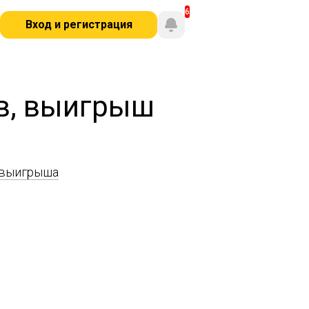
Вход и регистрация
в, выигрыш
 выигрыша