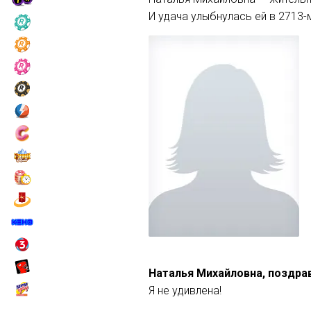
И удача улыбнулась ей в 2713-
Наталья Михайловна, поздрав
Я не удивлена!