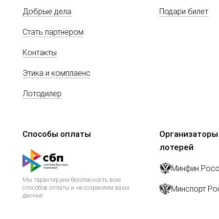
Добрые дела
Подари билет
Стать партнером
Контакты
Этика и комплаенс
Лотодилер
Способы оплаты
Организаторы
лотерей
Минфин Росс
Мы гарантируем безопасность всех
способов оплаты и не сохраняем ваши
Минспорт Ро
данные