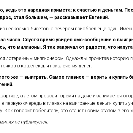
но, ведь это народная примета: к счастью и деньгам. По
одрос, стал большим, — рассказывает Евгений.
ил несколько билетов, а вечером приобрёл ещё один. Именно
ал числа. Спустя время увидел смс-сообщение о выигр
сь, что миллионы. Я так закричал от радости, что напуг
ься лотерейным миллионером. Однажды, прочитав историю 
сточков в кошелёк для привлечения денег.
ого же — выиграть. Самое главное — верить и купить бил
ений.
квартире, а летом проводит время на даче и занимается ого
 в первую очередь в планах на выигранные деньги купить 
 Как говорит победитель, это станет новым этапом в его ж
милия не публикуется.