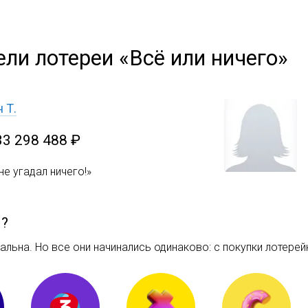
ли лотереи «Всё или ничего»
 Т.
33 298 488 ₽
 не угадал ничего!»
м?
льна. Но все они начинались одинаково: c покупки лотерейн