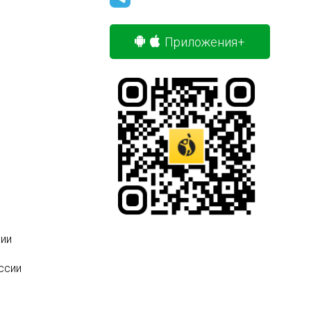
Приложения+
ии
ссии