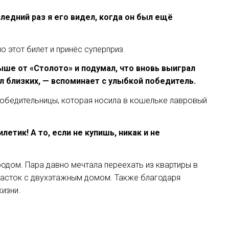
следний раз я его видел, когда он был ещё
 этот билет и принёс суперприз.
ыше от «Столото» и подумал, что вновь выиграл
ал близких, — вспоминает с улыбкой победитель.
победительницы, которая носила в кошельке лавровый
етик! А то, если не купишь, никак и не
родом. Пара давно мечтала переехать из квартиры в
участок с двухэтажным домом. Также благодаря
изни.