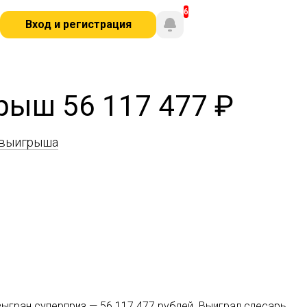
Вход и регистрация
рыш 56 117 477 ₽
 выигрыша
зыгран суперприз — 56 117 477 рублей. Выиграл слесарь