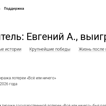
в
Поддержка
тель: Евгений А., выиг
е истории
Крупнейшие победы
Жизнь после
иража лотереи «Всё или ничего»
 2026 года
м тираже государственной лотереи «Всё или ничего» был ра