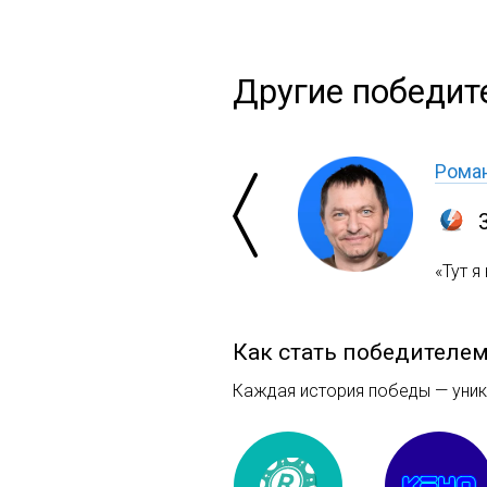
Другие победите
Роман
«Тут я
Как стать победителе
Каждая история победы — уника