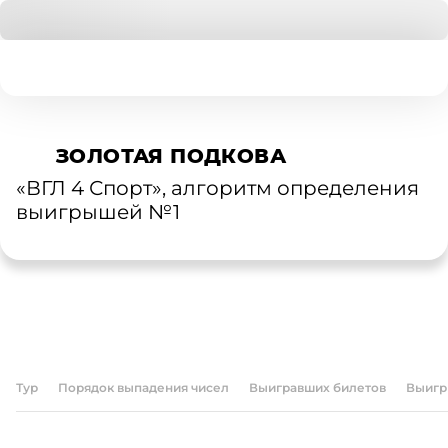
ЗОЛОТАЯ ПОДКОВА
«ВГЛ 4 Спорт», алгоритм определения
выигрышей №1
БИЛЕТЫ
АРХИВ ТИРАЖЕЙ
ПРОВЕРКА БИЛЕТОВ
ПРАВИЛА ИГРЫ
О ЛОТЕРЕЕ
Тур
Порядок выпадения чисел
Выигравших билетов
Выигр