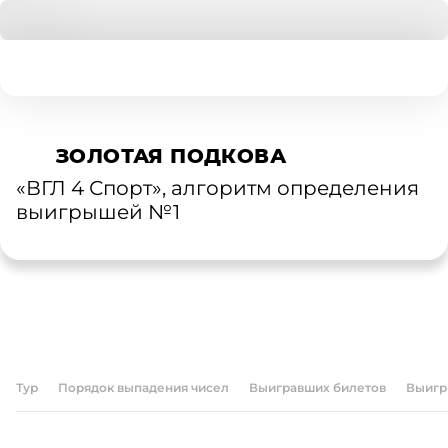
ЗОЛОТАЯ ПОДКОВА
«ВГЛ 4 Спорт», алгоритм определения
выигрышей №1
БИЛЕТЫ
АРХИВ ТИРАЖЕЙ
ПРОВЕРКА БИЛЕТОВ
ПРАВИЛА ИГРЫ
О ЛОТЕРЕЕ
Тур
Порядок выпадения чисел
Выигравших билетов
Выигр