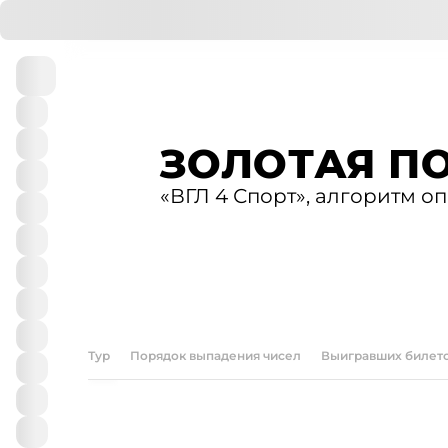
ЗОЛОТАЯ П
«ВГЛ 4 Спорт», алгоритм 
БИЛЕТЫ
АРХИВ ТИРАЖЕЙ
ПРОВЕРКА БИЛЕТОВ
ПРАВИЛА ИГРЫ
О 
Тур
Порядок выпадения чисел
Выигравших билет