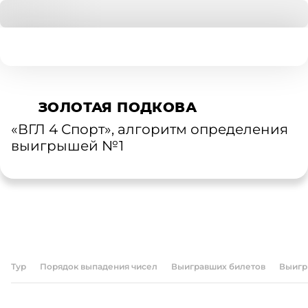
ЗОЛОТАЯ ПОДКОВА
«ВГЛ 4 Спорт», алгоритм определения
выигрышей №1
БИЛЕТЫ
АРХИВ ТИРАЖЕЙ
ПРОВЕРКА БИЛЕТОВ
ПРАВИЛА ИГРЫ
О ЛОТЕРЕЕ
Тур
Порядок выпадения чисел
Выигравших билетов
Выигр