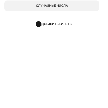
СЛУЧАЙНЫЕ ЧИСЛА
ДОБАВИТЬ БИЛЕТЫ