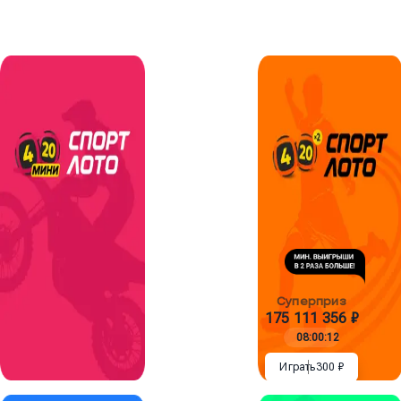
42:42
Суперприз
52 986 367 ₽
Играть
40 ₽
Суперприз
175 111 356 ₽
08:00:12
Играть
300 ₽