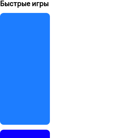
Быстрые игры
Суперприз
350 000 ₽
Играть
20 ₽