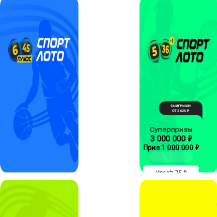
Суперприз
20 000 000 ₽
12:42
Играть
80 ₽
Суперпризы
3 000 000 ₽
Приз
1 000 000 ₽
Играть
75 ₽
Суперприз
30 000 000 ₽