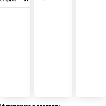
Суперприз
0 ₽
Тираж №
•
0 ₽