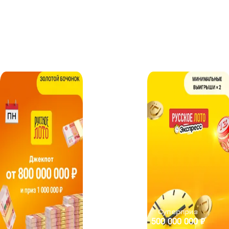
7 дней
Суперприз
700 000 000 ₽
Играть
150 ₽
Суперприз
500 000 000 ₽