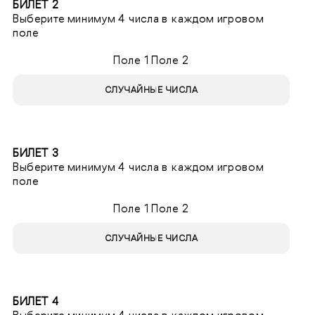
БИЛЕТ 2
Выберите минимум 4 числа в каждом игровом
поле
Поле 1
Поле 2
СЛУЧАЙНЫЕ ЧИСЛА
БИЛЕТ 3
Выберите минимум 4 числа в каждом игровом
поле
Поле 1
Поле 2
СЛУЧАЙНЫЕ ЧИСЛА
БИЛЕТ 4