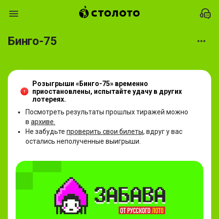
Купить билет лотереи «Бинго-75»: цена 75 руб, играть в лотерею о
Бинго-75
Розыгрыши
«Бинго-75»
временно
приостановлены, испытайте удачу в других
лотереях.
Посмотреть результаты прошлых тиражей можно
в
архиве.
Не забудьте
проверить свои билеты
, вдруг у вас
остались неполученные выигрыши.