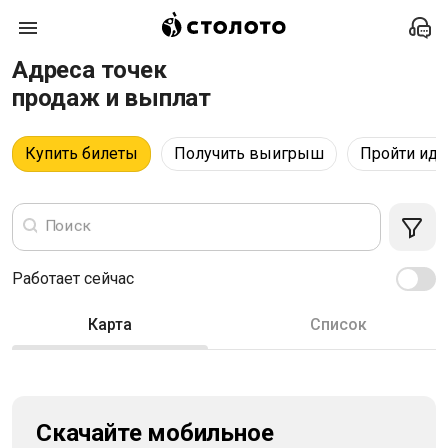
Адреса точек
продаж и выплат
Купить билеты
Получить выигрыш
Пройти ид
Поиск
Работает сейчас
Карта
Список
Cкачайте мобильное