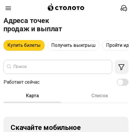
Адреса точек
продаж и выплат
Купить билеты
Получить выигрыш
Пройти ид
Поиск
Работает сейчас
Карта
Список
Cкачайте мобильное