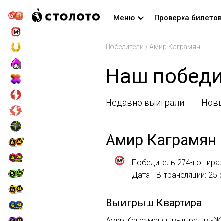
Меню
Проверка билето
Победители
/
Амир Каграмян
Наш победи
Недавно выиграли
Новы
Амир Каграмян
Победитель 274-го тир
Дата ТВ-трансляции: 25
Выигрыш
Квартира
Амир Каграманян выиграл в «Ж