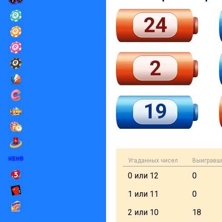
24
2
19
Угаданных чисел
Выигравш
0 или 12
0
1 или 11
0
2 или 10
18