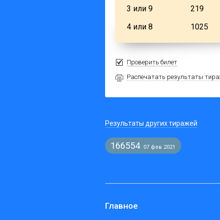
3 или 9
219
4 или 8
1025
Проверить билет
Распечатать результаты тир
Результаты других тиражей
166554
07 фев 2021
Главное