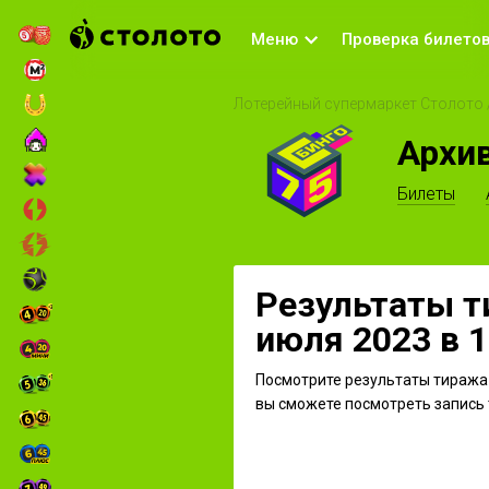
Меню
Проверка билето
Лотерейный супермаркет Столото
Архи
Билеты
Результаты т
июля 2023 в 1
Посмотрите результаты тиража 
вы сможете посмотреть запись 