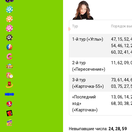
Тур
Порядок вы
1-й тур («Углы»)
47, 15, 52, 
54, 46, 12, 
60, 32, 41, 
2-й тур
11, 62, 09, 
(«Пересечение»)
3-й тур
73, 61, 44, 
(«Карточка-55»)
03, 75, 27, 
«Последний
13, 06, 14, 
ход»
68, 30, 38, 
(«Карточка»)
Невыпавшие числа:
24, 28, 59