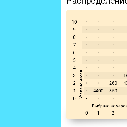
Распределени
10
•
•
•
9
•
•
•
8
•
•
•
7
•
•
•
6
•
•
•
5
•
•
•
4
•
•
•
Угадано чисел
3
•
•
•
1
2
•
•
280
4
1
•
4400
350
0
-
•
•
Выбрано номеро
0
1
2