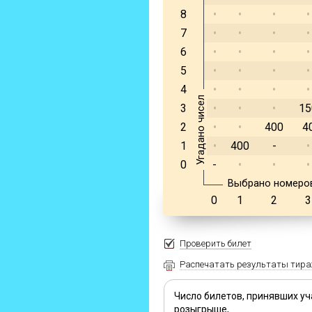
8
•
•
•
•
7
•
•
•
•
6
•
•
•
•
5
•
•
•
•
4
•
•
•
•
Угадано чисел
3
•
•
•
15
2
•
•
400
4
1
•
400
-
•
0
-
•
•
•
Выбрано номеро
0
1
2
3
Проверить билет
Распечатать результаты тир
Число билетов, принявших уч
розыгрыше,