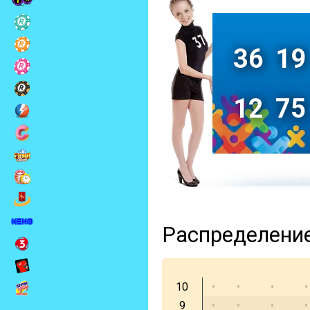
36
19
12
75
Распределени
10
•
•
•
•
9
•
•
•
•