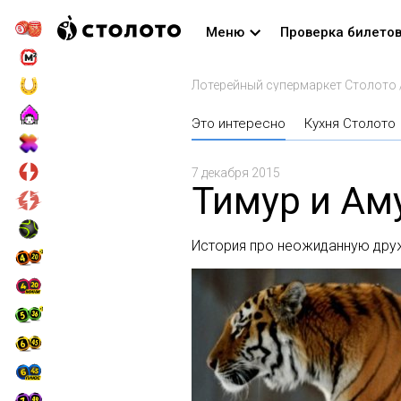
Меню
Проверка билето
Лотерейный супермаркет Столото
Это интересно
Кухня Столото
7 декабря 2015
Тимур и Ам
История про неожиданную друж