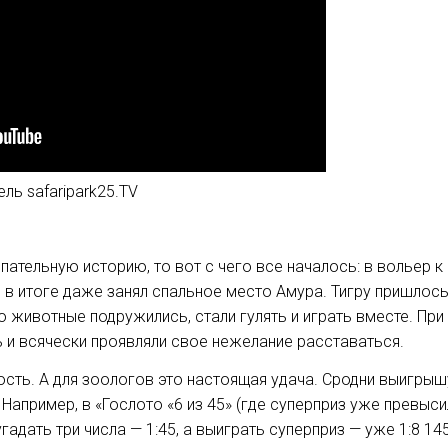
ль safaripark25.TV
пательную историю, то вот с чего все началось: в вольер к
и в итоге даже занял спальное место Амура. Тигру пришлос
 животные подружились, стали гулять и играть вместе. При
ь и всячески проявляли свое нежелание расставаться.
сть. А для зоологов это настоящая удача. Сродни выигрыш
Например, в «Гослото «6 из 45» (где суперприз уже превысил
угадать три числа — 1:45, а выиграть суперприз — уже 1:8 14