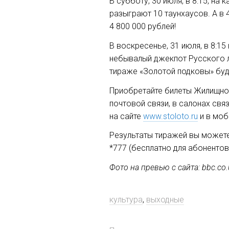
В субботу, 30 июля, в 8:15, н
разыграют 10 таунхаусов. А в
4 800 000 рублей!
В воскресенье, 31 июля, в 8:1
небывалый джекпот Русского ло
тираже «Золотой подковы» буд
Приобретайте билеты Жилищной 
почтовой связи, в салонах свя
на сайте
www.stoloto.ru
и в моб
Результаты тиражей вы можете 
*777 (бесплатно для абонентов
Фото на превью с сайта: bbc.co.
культура
,
выходные