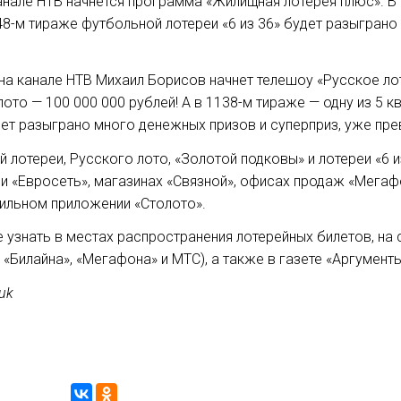
а канале НТВ начнется программа «Жилищная лотерея плюс».
 48-м тираже футбольной лотереи «6 из 36» будет разыгран
5 на канале НТВ Михаил Борисов начнет телешоу «Русское л
то — 100 000 000 рублей! А в 1138-м тираже — одну из 5 к
ет разыграно много денежных призов и суперприз, уже пре
лотереи, Русского лото, «Золотой подковы» и лотереи «6 из
зи «Евросеть», магазинах «Связной», офисах продаж «Мегафон
ильном приложении «Столото».
узнать в местах распространения лотерейных билетов, на са
 «Билайна», «Мегафона» и МТС), а также в газете «Аргументы
uk