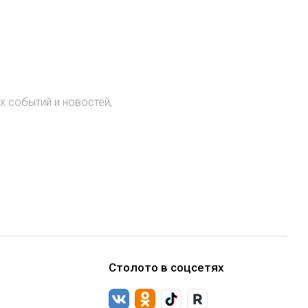
х событий и новостей,
.
Столото в соцсетях