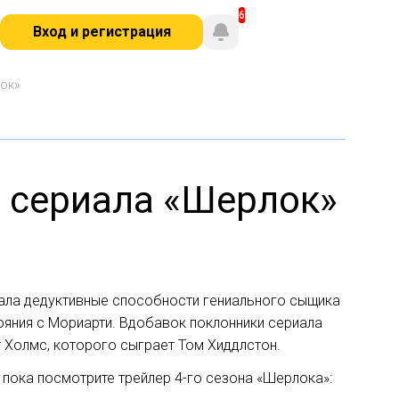
Вход и регистрация
ок»
а сериала «Шерлок»
риала дедуктивные способности гениального сыщика
ояния с Мориарти. Вдобавок поклонники сериала
ат Холмс, которого сыграет Том Хиддлстон.
А пока посмотрите трейлер 4-го сезона «Шерлока»: