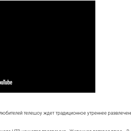
 любителей телешоу ждет традиционное утреннее развлече