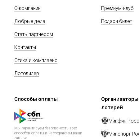
О компании
Премиум-клуб
Добрые дела
Подари билет
Стать партнером
Контакты
Этика и комплаенс
Лотодилер
Способы оплаты
Организаторы
лотерей
Минфин Росс
Мы гарантируем безопасность всех
способов оплаты и не сохраняем ваши
Минспорт Ро
данные