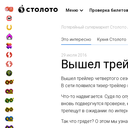
Меню
Проверка билето
Лотерейный супермаркет Столото
Это интересно
Кухня Столото
29 июля 2016
Вышел трей
Вышел трейлер четвертого сез
В cети появился тизер-трейлер
Что-то надвигается. Судя по 
вновь подвергнутся проверке,
трепещут в ожидании: по интер
Так что грядет? О этом мы узн