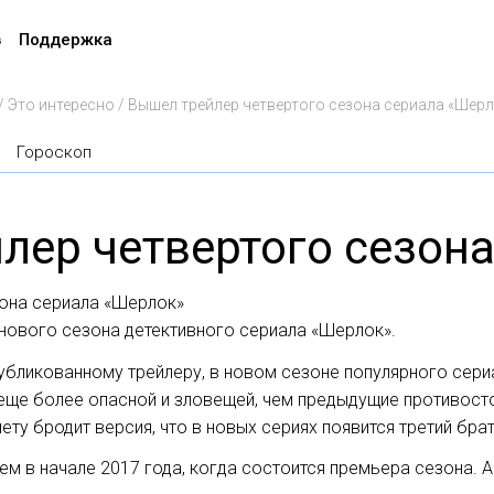
в
Поддержка
/
Это интересно
/
Вышел трейлер четвертого сезона сериала «Шерл
Гороскоп
лер четвертого сезон
она сериала «Шерлок»
 нового сезона детективного сериала «Шерлок».
опубликованному трейлеру, в новом сезоне популярного се
 еще более опасной и зловещей, чем предыдущие противост
нету бродит версия, что в новых сериях появится третий бр
аем в начале 2017 года, когда состоится премьера сезона. 