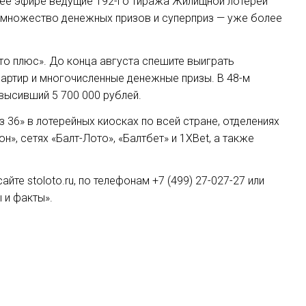
 В ее эфире ведущие 192-го тиража Жилищной лотереи
о множество денежных призов и суперприз — уже более
ото плюс». До конца августа спешите выиграть
вартир и многочисленные денежные призы. В 48-м
высивший 5 700 000 рублей.
 36» в лотерейных киосках по всей стране, отделениях
», сетях «Балт-Лото», «Балтбет» и 1XBet, а также
йте stoloto.ru, по телефонам +7
(499) 27-027-27
или
 и факты».