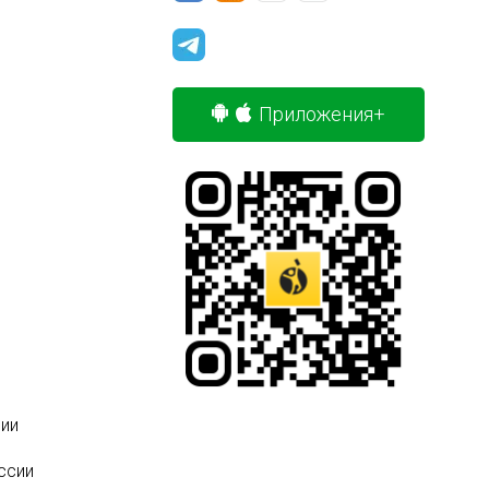
Приложения+
ии
ссии