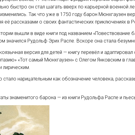
льно быстро он стал шагать вверх по карьерной военной ле
изменились. Так что уже в 1750 году барон Мюнхгаузен вер
я её рассказами о своих фантастических приключениях в Р
истории вышли в виде книги под названием «Повествование 
ом значился Рудольф Эрих Распе. Вскоре она стала безумн
оязычная версия для детей — книгу перевёл и адаптировал
тазию» «Тот самый Мюнхгаузен» с Олегом Янковским в гла
и лирическим.
 стало нарицательным как обозначение человека, рассказ
аты знаменитого барона — из книги Рудольфа Распе и пьес