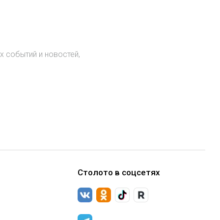
х событий и новостей,
.
Столото в соцсетях