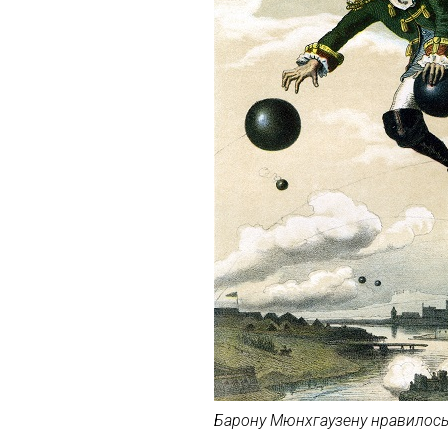
Барону Мюнхгаузену нравилось ж