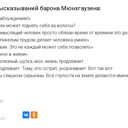
ысказываний барона Мюнхгаузена:
заблуждениях!»
век может поднять себя за волосы?
мыслящий человек просто обязан время от времени это де
 тяжелым трудом, делает человека умнее».
ным. Это не каждый может себе позволить».
ное в жизни».
олезный, шутка, мол, жизнь продлевает.
одлевает. Тому, кто острит, укорачивает. Вот так вот.
 Вы слишком серьезны. Все глупости на земле делаются имен
ди
тью