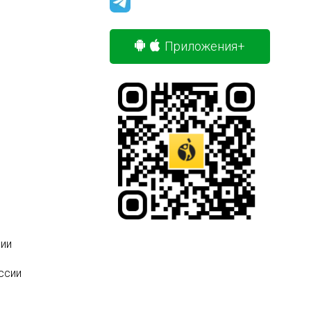
Приложения+
ии
ссии