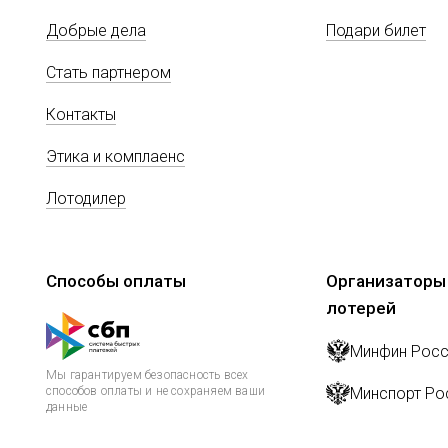
Добрые дела
Подари билет
Стать партнером
Контакты
Этика и комплаенс
Лотодилер
Способы оплаты
Организаторы
лотерей
Минфин Росс
Мы гарантируем безопасность всех
способов оплаты и не сохраняем ваши
Минспорт Ро
данные