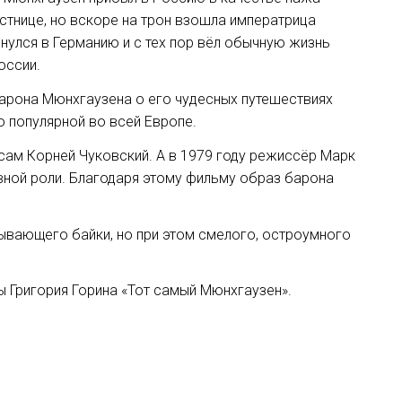
стнице, но вскоре на трон взошла императрица
нулся в Германию и с тех пор вёл обычную жизнь
оссии.
барона Мюнхгаузена о его чудесных путешествиях
о популярной во всей Европе.
 сам Корней Чуковский. А в 1979 году режиссёр Марк
вной роли. Благодаря этому фильму образ барона
ывающего байки, но при этом смелого, остроумного
ы Григория Горина «Тот самый Мюнхгаузен».