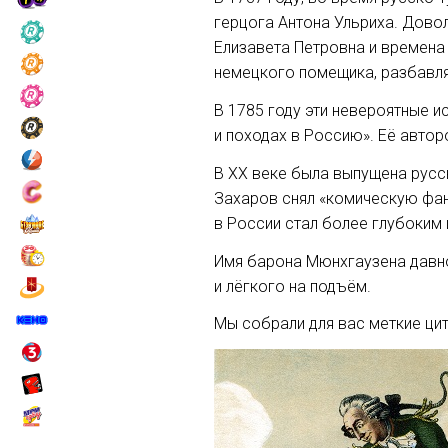
герцога Антона Ульриха. Дово
Елизавета Петровна и времена 
немецкого помещика, разбавля
В 1785 году эти невероятные 
и походах в Россию». Её автор
В ХХ веке была выпущена русск
Захаров снял «комическую фан
в России стал более глубоким 
Имя барона Мюнхгаузена давно
и лёгкого на подъём.
Мы собрали для вас меткие цит