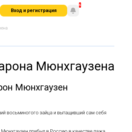
Вход и регистрация
зена
барона Мюнхгаузена
арон Мюнхгаузен
ший восьминогого зайца и вытащивший сам себя
н Мюнхгаузен прибыл в Россию в качестве пажа