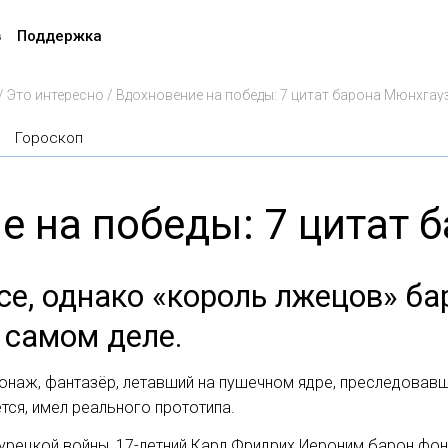
в
Поддержка
/
Это интересно
/
Вдохновение на победы: 7 цитат барона Мюнхгау
Гороскоп
е на победы: 7 цитат 
рсе, однако «король лжецов» б
 самом деле.
онаж, фантазёр, летавший на пушечном ядре, преследовав
тся, имел реального прототипа.
-турецкой войны, 17-летний Карл Фридрих Иероним барон фо