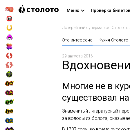
Меню
Проверка билето
Лотерейный супермаркет Столото
Это интересно
Кухня Столото
29 августа 2016
Вдохновени
Многие не в ку
существовал на
Знаменитый литературный перс
за волосы из болота, оказывае
В 1737 году, во время русско