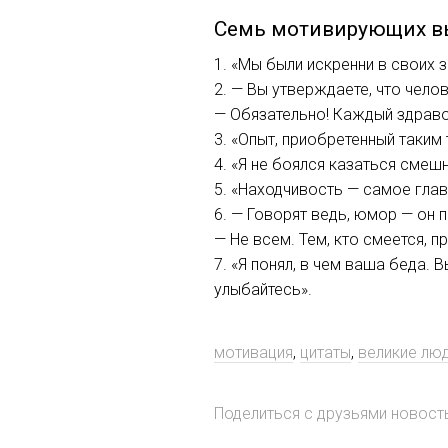
Семь мотивирующих в
1. «Мы были искренни в своих 
2. — Вы утверждаете, что чело
— Обязательно! Каждый здраво
3. «Опыт, приобретенный таким
4. «Я не боялся казаться смеш
5. «Находчивость — самое глав
6. — Говорят ведь, юмор — он п
— Не всем. Тем, кто смеется, пр
7. «Я понял, в чем ваша беда.
улыбайтесь».
мотивация
,
цитаты
,
великие лю
Поделиться с друзьями новос