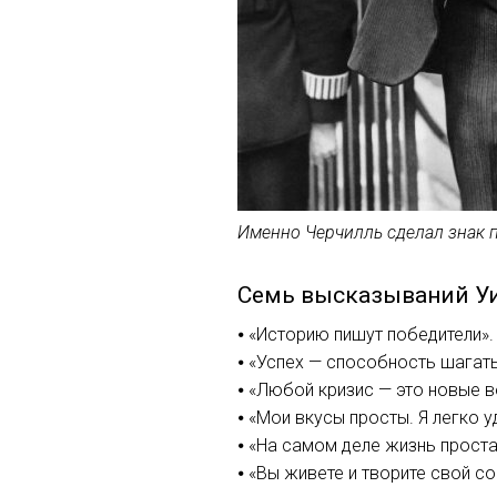
Именно Черчилль сделал знак п
Семь высказываний У
⦁ «Историю пишут победители».
⦁ «Успех — способность шагать 
⦁ «Любой кризис — это новые 
⦁ «Мои вкусы просты. Я легко
⦁ «На самом деле жизнь проста
⦁ «Вы живете и творите свой с