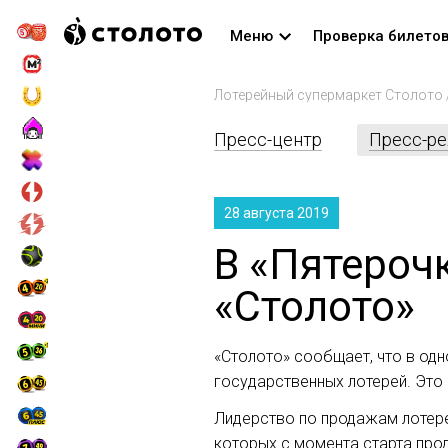
Меню
Проверка билето
Лотерейный супермаркет Столото
Пресс-центр
Пресс-р
28 августа 2019
В «Пятероч
«Столото»
«Столото» сообщает, что в од
государственных лотерей. Это 
Лидерство по продажам лотере
которых с момента старта прод